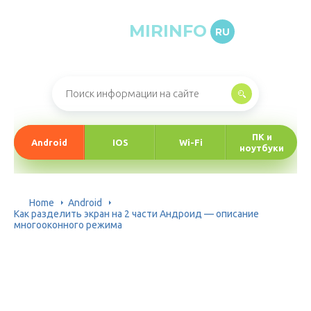
MIRINFO
RU
Онлайн-журнал про информационные технологии
ПК и
Android
IOS
Wi-Fi
ноутбуки
Home
Android
Как разделить экран на 2 части Андроид — описание
многооконного режима