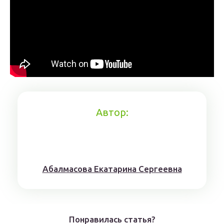
Автор:
Aбaлмaсoвa Eкaтaринa Ceргeeвнa
Понравилась статья?