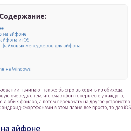
Содержание:
не
р на айфоне
айфона и iOS
х файловых менеджеров для айфона
ne на Windows
овании начинают так же быстро выходить из обихода,
рвую очередь с тем, что смартфон теперь есть у каждого,
но любых файлов, а потом перекачать на другое устройство
с андроид-смартфонами в этом плане все просто, то для iOS
 на айфоне