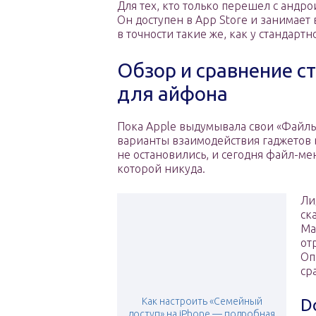
Для тех, кто только перешел с андр
Он доступен в App Store и занимает
в точности такие же, как у стандарт
Обзор и сравнение 
для айфона
Пока Apple выдумывала свои «Файлы
варианты взаимодействия гаджетов 
не остановились, и сегодня файл-ме
которой никуда.
Ли
ск
Ma
от
Оп
ср
Как настроить «Семейный
D
доступ» на iPhone — подробная