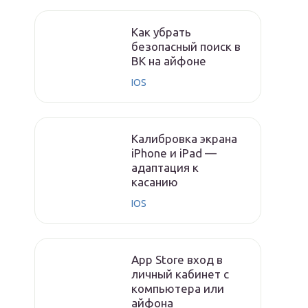
Как убрать
безопасный поиск в
ВК на айфоне
IOS
Калибровка экрана
iPhone и iPad —
адаптация к
касанию
IOS
App Store вход в
личный кабинет с
компьютера или
айфона