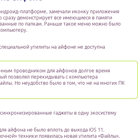
а андроид-платформе, замечали иконку приложения
то сразу демонстрирует все имеющиеся в памяти
ванные по папкам. Раньше такое меню можно было
компьютеру.
специальной утилиты на айфоне не доступна
нным проводником для айфонов долгое время
рый позволял перекидывать с компьютера
йлы. Но неудобство было в том, что не на многих ПК
се синхронизированные гаджеты в одну экосистему
я айфона не было вплоть до выхода iOS 11.
очной» техники появилась новая утилита «Файлы»,