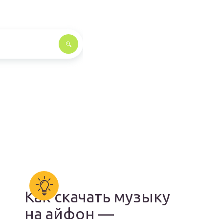
Как скачать музыку
на айфон —