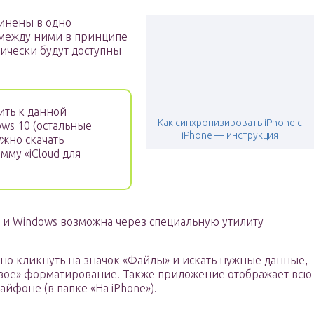
динены в одно
между ними в принципе
тически будут доступны
ить к данной
Как синхронизировать iPhone с
ows 10 (остальные
iPhone — инструкция
ужно скачать
амму «iCloud для
 и Windows возможна через специальную утилиту
но кликнуть на значок «Файлы» и искать нужные данные,
овое» форматирование. Также приложение отображает всю
йфоне (в папке «На iPhone»).