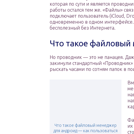
которая по сути и является проводни
работы остался тем же. «Файлы» свя
подключает пользователь (iCloud, Dro
одновременно в одном интерфейсе. Т
бесполезный без Интернета.
Что такое файловый
Но проводник — это не панацея. Д
закинули стандартный «Проводник» 
рыскать часами по сотням папок в п
Вм
ме
на
на
ка
Фа
Что такое файловый менеджер
их
для андроид — как пользоваться
ст