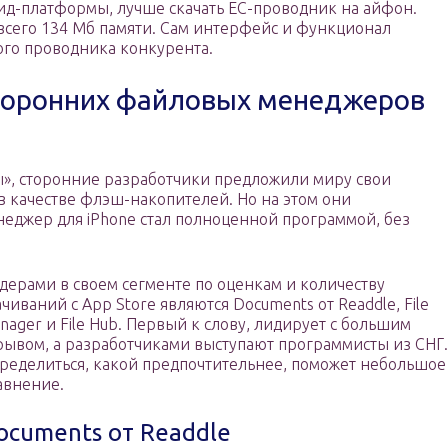
оид-платформы, лучше скачать ЕС-проводник на айфон.
 всего 134 Мб памяти. Сам интерфейс и функционал
ного проводника конкурента.
сторонних файловых менеджеров
», сторонние разработчики предложили миру свои
в качестве флэш-накопителей. Но на этом они
неджер для iPhone стал полноценной программой, без
дерами в своем сегменте по оценкам и количеству
ачиваний с App Store являются Documents от Readdle, File
nager и File Hub. Первый к слову, лидирует с большим
рывом, а разработчиками выступают программисты из СНГ.
ределиться, какой предпочтительнее, поможет небольшое
авнение.
ocuments от Readdle