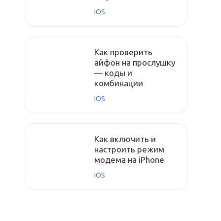
IOS
Как проверить
айфон на прослушку
— коды и
комбинации
IOS
Как включить и
настроить режим
модема на iPhone
IOS