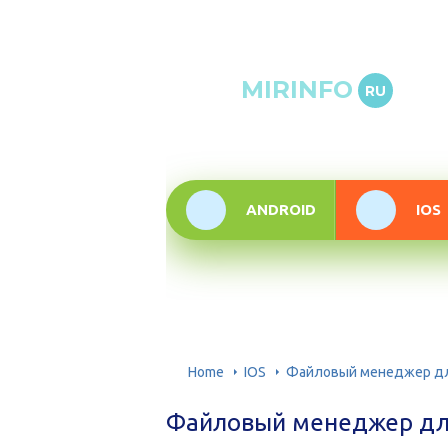
Онлай
MIRINFO
RU
инфор
техно
ANDROID
IOS
Home
IOS
Файловый менеджер для
Файловый менеджер для