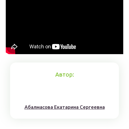
Автор:
Aбaлмaсoвa Eкaтaринa Ceргeeвнa