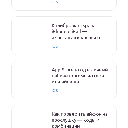
IOS
Калибровка экрана
iPhone и iPad —
адаптация к касанию
IOS
App Store вход в личный
кабинет с компьютера
или айфона
IOS
Как проверить айфон на
прослушку — коды и
комбинации