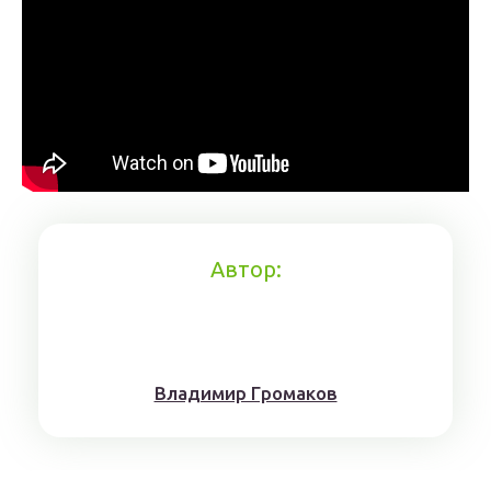
Автор:
Влaдимиp Гpoмaкoв