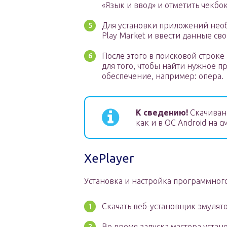
«Язык и ввод» и отметить чекбокс 
Для установки приложений нео
Play Market и ввести данные сво
После этого в поисковой строке
для того, чтобы найти нужное 
обеспечение, например: опера.
К сведению!
Скачивани
как и в ОС Android на 
XePlayer
Установка и настройка программного
Скачать веб-установщик эмулято
Во время запуска мастера устан