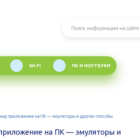
н-журнал про
мационные
логии
WI-FI
ПК И НОУТБУКИ
оид приложение на ПК — эмуляторы и другие способы
 приложение на ПК — эмуляторы и