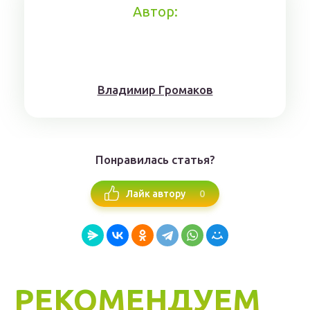
Автор:
Влaдимиp Гpoмaкoв
Понравилась статья?
0
Лайк автору
РЕКОМЕНДУЕМ