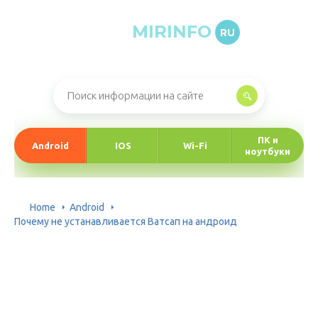
MIRINFO
RU
Онлайн-журнал про информационные технологии
ПК и
Android
IOS
Wi-Fi
ноутбуки
Home
Android
Почему не устанавливается Ватсап на андроид