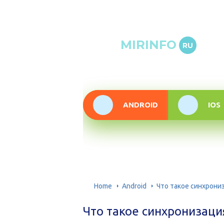
Онлай
MIRINFO
RU
инфор
техно
ANDROID
IOS
Home
Android
Что такое синхрони
Что такое синхронизаци