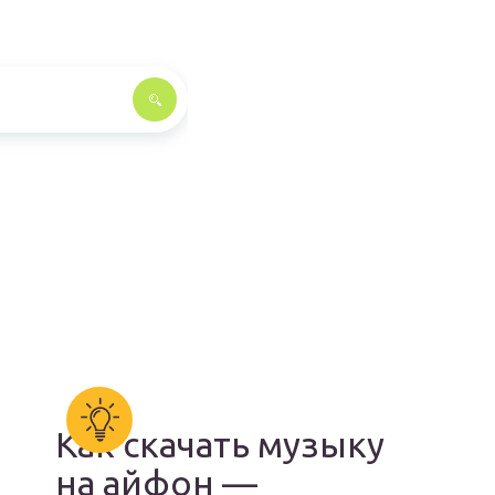
Как скачать музыку
на айфон —