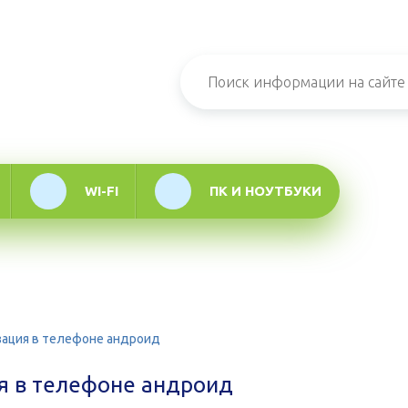
н-журнал про
мационные
логии
WI-FI
ПК И НОУТБУКИ
зация в телефоне андроид
я в телефоне андроид