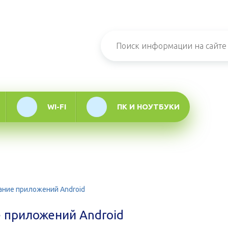
н-журнал про
мационные
логии
WI-FI
ПК И НОУТБУКИ
ание приложений Android
 приложений Android