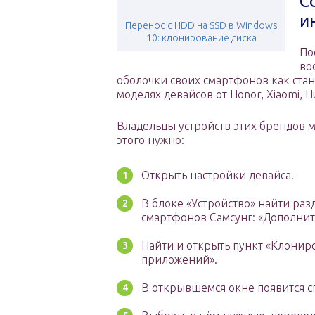
С
и
Перенос с HDD на SSD в Windows
10: клонирование диска
По
во
оболочки своих смартфонов как ста
моделях девайсов от Honor, Xiaomi, H
Владельцы устройств этих брендов 
этого нужно:
Открыть настройки девайса.
В блоке «Устройство» найти ра
смартфонов Самсунг: «Дополнит
Найти и открыть пункт «Клонир
приложений».
В открывшемся окне появится сп