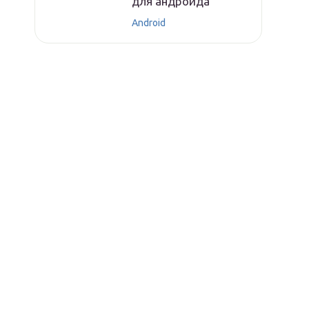
для андроида
Android