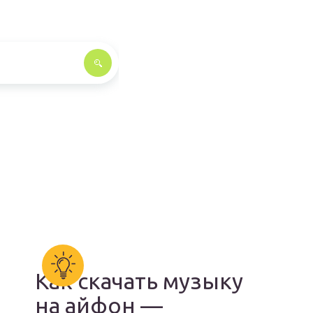
Как скачать музыку
на айфон —