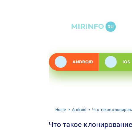
Онлай
MIRINFO
RU
инфор
техно
ANDROID
IOS
Home
Android
Что такое клониров
Что такое клонирование