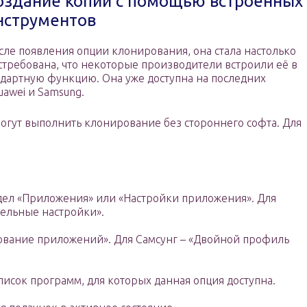
оздание копий с помощью встроенных
нструментов
сле появления опции клонирования, она стала настолько
стребована, что некоторые производители встроили её в
ндартную функцию. Она уже доступна на последних
uawei и Samsung.
могут выполнить клонирование без стороннего софта. Для
здел «Приложения» или «Настройки приложения». Для
ельные настройки».
ование приложений». Для Самсунг – «Двойной профиль
исок программ, для которых данная опция доступна.