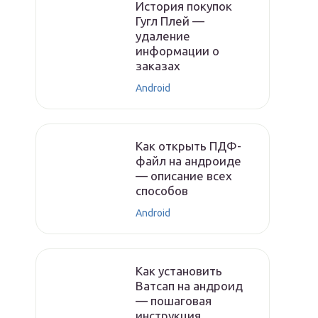
История покупок
Гугл Плей —
удаление
информации о
заказах
Android
Как открыть ПДФ-
файл на андроиде
— описание всех
способов
Android
Как установить
Ватсап на андроид
— пошаговая
инструкция