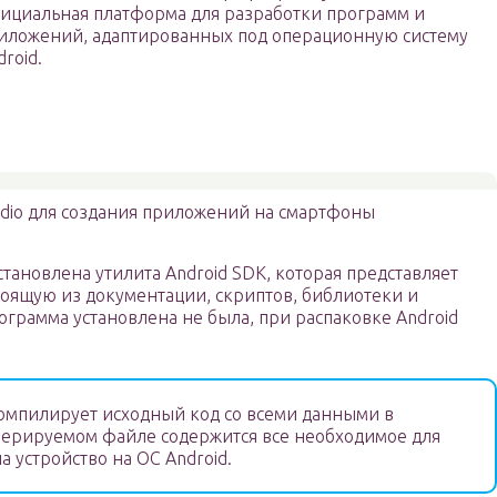
ициальная платформа для разработки программ и
иложений, адаптированных под операционную систему
droid.
udio для создания приложений на смартфоны
тановлена утилита Android SDK, которая представляет
тоящую из документации, скриптов, библиотеки и
грамма установлена не была, при распаковке Android
мпилирует исходный код со всеми данными в
нерируемом файле содержится все необходимое для
 устройство на ОС Android.