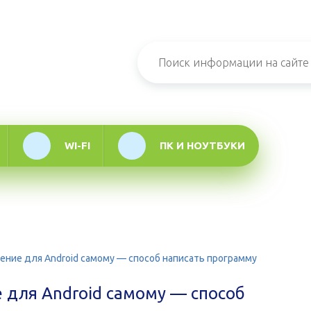
н-журнал про
мационные
логии
WI-FI
ПК И НОУТБУКИ
ение для Android самому — способ написать программу
 для Android самому — способ