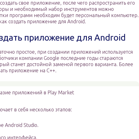
создать свое приложение, после чего распространить его
торы и необходимый набор инструментов можно
ботки программ необходим будет персональный компьютер.
 как создать приложение для Android.
здать приложение для Android
точно простое, при создании приложений используется
ботчики компании Google последние годы стараются
торый станет достойной заменой первого варианта. Более
ать приложение на С++.
азие приложений в Play Market
чает в себя несколько этапов:
 Android Studio.
го интерфейса.