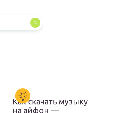
Как скачать музыку
на айфон —