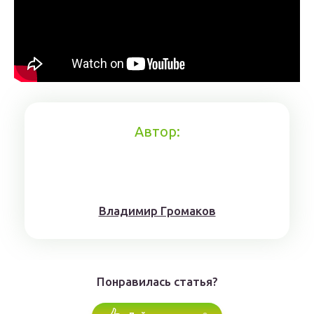
Автор:
Влaдимиp Гpoмaкoв
Понравилась статья?