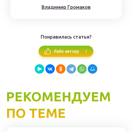
Влaдимиp Гpoмaкoв
Понравилась статья?
1
Лайк автору
РЕКОМЕНДУЕМ
ПО ТЕМЕ