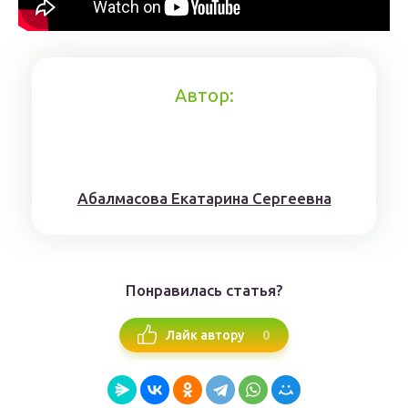
Автор:
Aбaлмaсoвa Eкaтaринa Ceргeeвнa
Понравилась статья?
0
Лайк автору