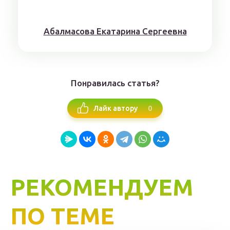
Aбaлмaсoвa Eкaтaринa Ceргeeвнa
Понравилась статья?
0
Лайк автору
РЕКОМЕНДУЕМ
ПО ТЕМЕ