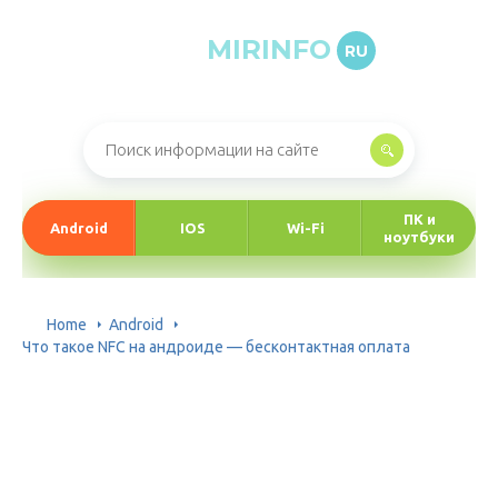
MIRINFO
RU
Онлайн-журнал про информационные технологии
ПК и
Android
IOS
Wi-Fi
ноутбуки
Home
Android
Что такое NFC на андроиде — бесконтактная оплата