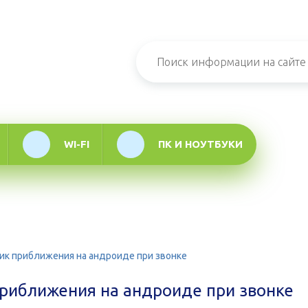
н-журнал про
мационные
логии
WI-FI
ПК И НОУТБУКИ
ик приближения на андроиде при звонке
приближения на андроиде при звонке