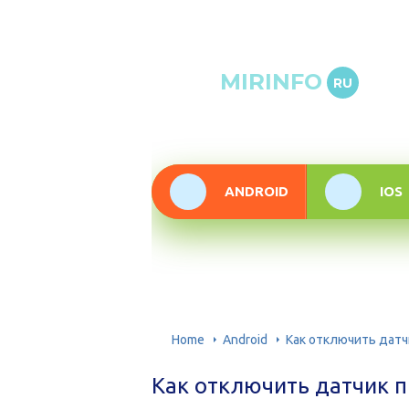
Онлай
MIRINFO
RU
инфор
техно
ANDROID
IOS
Home
Android
Как отключить датч
Как отключить датчик 