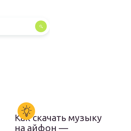
Как скачать музыку
на айфон —