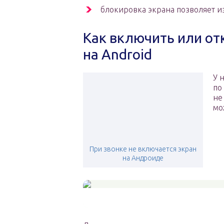
блокировка экрана позволяет и
Как включить или о
на Android
У 
по
не
мо
При звонке не включается экран
на Андроиде