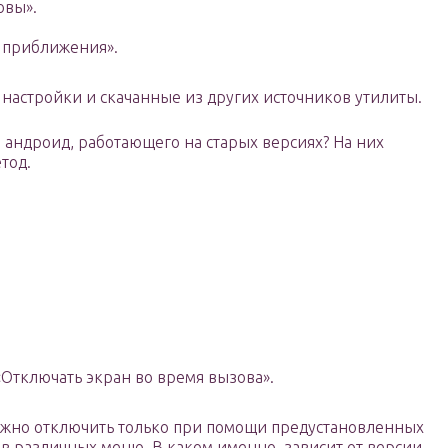
овы».
 приближения».
настройки и скачанные из других источников утилиты.
 андроид, работающего на старых версиях? На них
тод.
«Отключать экран во время вызова».
можно отключить только при помощи предустановленных
 в различных меню. В каком именно, зависит от версии