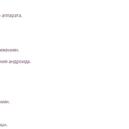
 аппарата.
ижения».
ния андроида.
ия».
вы».