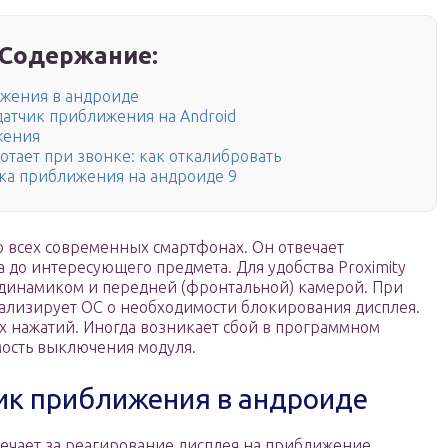
Содержание:
ижения в андроиде
датчик приближения на Android
жения
ботает при звонке: как откалибровать
ка приближения на андроиде 9
о всех современных смартфонах. Он отвечает
а до интересующего предмета. Для удобства Proximity
с динамиком и передней (фронтальной) камерой. При
нализирует ОС о необходимости блокирования дисплея.
х нажатий. Иногда возникает сбой в программном
ость выключения модуля.
чик приближения в андроиде
ечает за реагирование дисплея на приближение