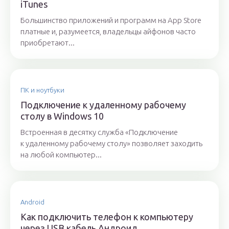
iTunes
Большинство приложений и программ на App Store
платные и, разумеется, владельцы айфонов часто
приобретают...
ПК и ноутбуки
Подключение к удаленному рабочему
столу в Windows 10
Встроенная в десятку служба «Подключение
к удаленному рабочему столу» позволяет заходить
на любой компьютер...
Android
Как подключить телефон к компьютеру
через USB кабель Андроид