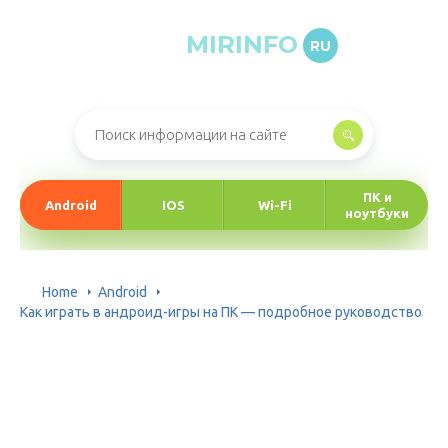
MIRINFO
RU
Онлайн-журнал про информационные технологии
ПК и
Android
IOS
Wi-Fi
ноутбуки
Home
Android
Как играть в андроид-игры на ПК — подробное руководство