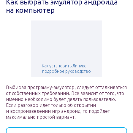
Как выбрать эмулятор андроида
на компьютер
Как установить Линукс —
подробное руководство
Выбирая программу-эмулятор, следует отталкиваться
от собственных требований. Все зависит от того, что
именно необходимо будет делать пользователю.
Если разговор идет только об открытии
и воспроизведении игр андроид, то подойдет
максимально простой вариант.