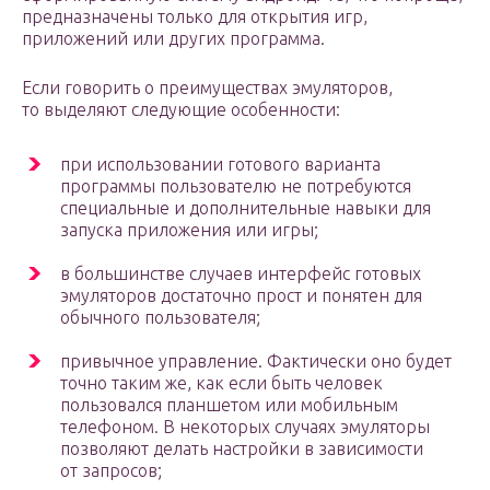
предназначены только для открытия игр,
приложений или других программа.
Если говорить о преимуществах эмуляторов,
то выделяют следующие особенности:
при использовании готового варианта
программы пользователю не потребуются
специальные и дополнительные навыки для
запуска приложения или игры;
в большинстве случаев интерфейс готовых
эмуляторов достаточно прост и понятен для
обычного пользователя;
привычное управление. Фактически оно будет
точно таким же, как если быть человек
пользовался планшетом или мобильным
телефоном. В некоторых случаях эмуляторы
позволяют делать настройки в зависимости
от запросов;