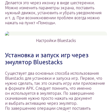
Делается это через иконку в виде шестеренки.
Можно изменить параметры экрана, поставить
нужный движок, установить и убрать уведомления
и т. д. При возникновении проблем всегда можно
нажать на пункт «Помощь».
Настройки Bluestacks
Установка и запуск игр через
эмулятор Bluestacks
Существует два основных способа использования
Bluestacks для установки и запуска игр. Первое, что
нужно сделать, так это скачать игру или приложение
в формате APK. Следует помнить, что именно
он используется в эмуляторах. По завершению
скачивания нужно просто нажать на документ
и выбрать активацию через эмулятор.
По завершению операции следует поставить