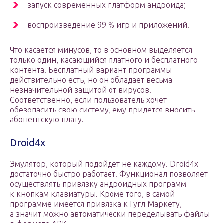
запуск современных платформ андроида;
воспроизведение 99 % игр и приложений.
Что касается минусов, то в основном выделяется
только один, касающийся платного и бесплатного
контента. Бесплатный вариант программы
действительно есть, но он обладает весьма
незначительной защитой от вирусов.
Соответственно, если пользователь хочет
обезопасить свою систему, ему придется вносить
абонентскую плату.
Droid4x
Эмулятор, который подойдет не каждому. Droid4x
достаточно быстро работает. Функционал позволяет
осуществлять привязку андроидных программ
к кнопкам клавиатуры. Кроме того, в самой
программе имеется привязка к Гугл Маркету,
а значит можно автоматически переделывать файлы