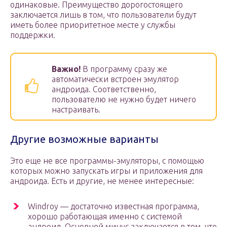
одинаковые. Преимущество дорогостоящего
заключается лишь в том, что пользователи будут
иметь более приоритетное месте у службы
поддержки.
Важно!
В программу сразу же
автоматически встроен эмулятор
андроида. Соответственно,
пользователю не нужно будет ничего
настраивать.
Другие возможные варианты
Это еще не все программы-эмуляторы, с помощью
которых можно запускать игры и приложения для
андроида. Есть и другие, не менее интересные:
Windroy — достаточно известная программа,
хорошо работающая именно с системой
андроид. Основной минус заключается в том, что