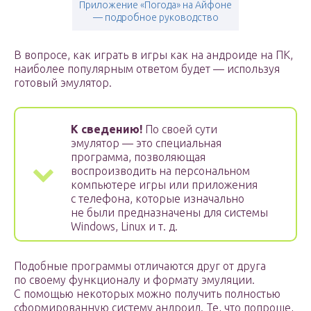
Приложение «Погода» на Айфоне
— подробное руководство
В вопросе, как играть в игры как на андроиде на ПК,
наиболее популярным ответом будет — используя
готовый эмулятор.
К сведению!
По своей сути
эмулятор — это специальная
программа, позволяющая
воспроизводить на персональном
компьютере игры или приложения
с телефона, которые изначально
не были предназначены для системы
Windows, Linux и т. д.
Подобные программы отличаются друг от друга
по своему функционалу и формату эмуляции.
С помощью некоторых можно получить полностью
сформированную систему андроид. Те, что попроще,