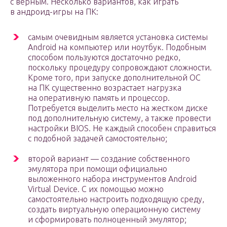
с верным. Несколько вариантов, как играть
в андроид-игры на ПК:
самым очевидным является установка системы
Android на компьютер или ноутбук. Подобным
способом пользуются достаточно редко,
поскольку процедуру сопровождают сложности.
Кроме того, при запуске дополнительной ОС
на ПК существенно возрастает нагрузка
на оперативную память и процессор.
Потребуется выделить место на жестком диске
под дополнительную систему, а также провести
настройки BIOS. Не каждый способен справиться
с подобной задачей самостоятельно;
второй вариант — создание собственного
эмулятора при помощи официально
выложенного набора инструментов Android
Virtual Device. С их помощью можно
самостоятельно настроить подходящую среду,
создать виртуальную операционную систему
и сформировать полноценный эмулятор;