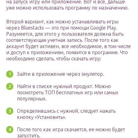
на запуск игру или приложение. Вот и все, дальше
уже можно использовать программу по назначению.
Второй вариант, как можно устанавливать игры
через Bluestacks — это при помощи Google Play.
Разумеется, для этого у пользователя должна быть
соответствующая учетная запись. После того как
аккаунт будет активен, все необходимое, в том числе
и доступ к приложениям, появится в программе. Что
необходимо сделать, чтобы скачать игру:
Зайти в приложение через эмулятор.
Найти в списке нужный продукт. Можно
посмотреть ТОП бесплатных игр или самых
популярных.
Определившись с нужной, следует нажать
кнопку «Установить».
После того как игра скачается, ее можно будет
запустить.