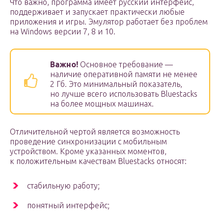
Что важно, программа имеет русский интерфейс,
поддерживает и запускает практически любые
приложения и игры. Эмулятор работает без проблем
на Windows версии 7, 8 и 10.
Важно!
Основное требование —
наличие оперативной памяти не менее
2 Гб. Это минимальный показатель,
но лучше всего использовать Bluestacks
на более мощных машинах.
Отличительной чертой является возможность
проведение синхронизации с мобильным
устройством. Кроме указанных моментов,
к положительным качествам Bluestacks относят:
стабильную работу;
понятный интерфейс;