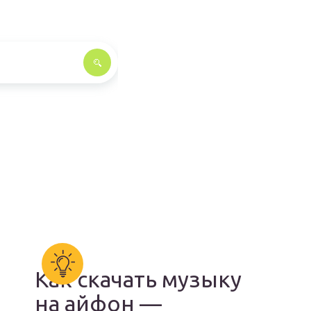
Как скачать музыку
на айфон —