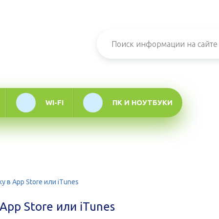
н-журнал про
мационные
логии
WI-FI
ПК И НОУТБУКИ
у в App Store или iTunes
App Store или iTunes