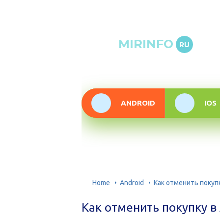
Онлай
MIRINFO
RU
инфор
техно
ANDROID
IOS
Home
Android
Как отменить покупк
Как отменить покупку в 