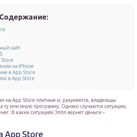
Содержание:
ore
ный сайт
OS
 Store
ения на iPhone
ие в App Store
ок в App Store
 на App Store платные и, разумеется, владельцы
а ту или иную программу. Однако случаются ситуации,
нег. В каких ситуациях Эппл вернет деньги –
в App Store