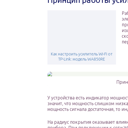
Ра
эл
пр
из
ск
пе
Как настроить усилитель Wi-Fi от
TP-Link: модель WA850RE
Принц
У устройства есть индикатор мощност
значит, что мощность слишком низка
мощность сигнала достаточная, то и
На радиус покрытия оказывает влия
прибора. При подключении к сети Wi