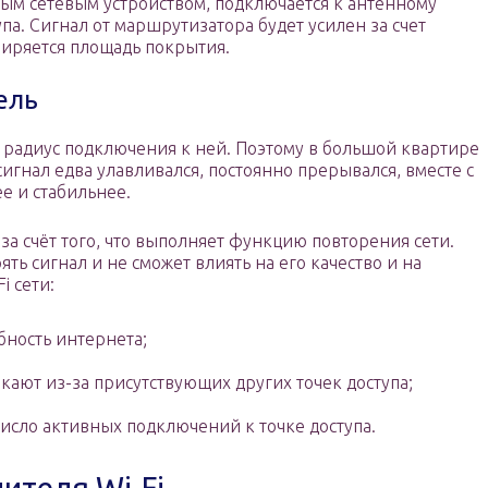
ным сетевым устройством, подключается к антенному
упа. Сигнал от маршрутизатора будет усилен за счет
ширяется площадь покрытия.
ель
я радиус подключения к ней. Поэтому в большой квартире
е сигнал едва улавливался, постоянно прерывался, вместе с
е и стабильнее.
за счёт того, что выполняет функцию повторения сети.
ть сигнал и не сможет влиять на его качество и на
i сети:
бность интернета;
кают из-за присутствующих других точек доступа;
исло активных подключений к точке доступа.
ителя Wi-Fi