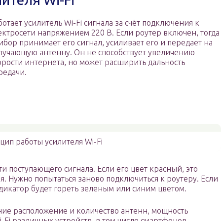
ботает усилитель Wi-Fi сигнала за счёт подключения к
ектросети напряжением 220 В. Если роутер включен, тогда
ибор принимает его сигнал, усиливает его и передает на
лучающую антенну. Он не способствует увеличению
орости интернета, но может расширить дальность
редачи.
ип работы усилителя Wi-Fi
и поступающего сигнала. Если его цвет красный, это
я. Нужно попытаться заново подключиться к роутеру. Если
ндикатор будет гореть зеленым или синим цветом.
ние расположение и количество антенн, мощность
-Fi различных устройств, в том числе смартфонов,