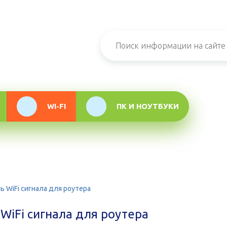
н-журнал про
мационные
логии
WI-FI
ПК И НОУТБУКИ
ь WiFi сигнала для роутера
WiFi сигнала для роутера