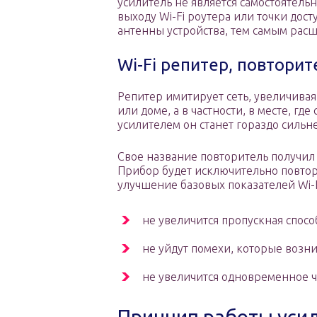
усилитель не является самостоятель
выходу Wi-Fi роутера или точки дост
антенны устройства, тем самым рас
Wi-Fi репитер, повторит
Репитер имитирует сеть, увеличива
или доме, а в частности, в месте, гд
усилителем он станет гораздо сильне
Свое название повторитель получил 
Прибор будет исключительно повторя
улучшение базовых показателей Wi-F
не увеличится пропускная спосо
не уйдут помехи, которые возни
не увеличится одновременное ч
Принцип работы усил