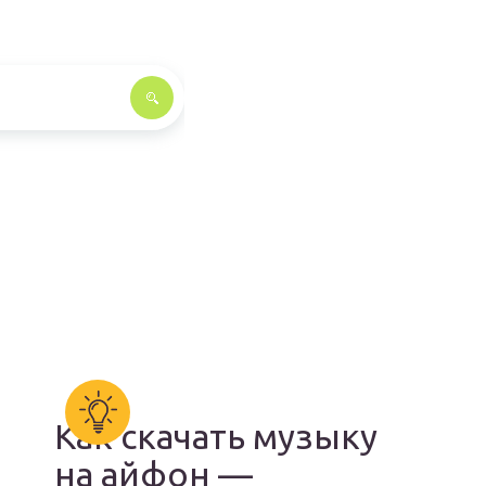
Как скачать музыку
на айфон —