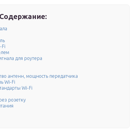
Содержание:
нала
ель
-Fi
елем
игнала для роутера
тво антенн, мощность передатчика
ь Wi-Fi
тандарты Wi-Fi
рез розетку
итания