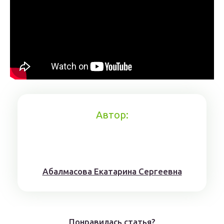
Автор:
Aбaлмaсoвa Eкaтaринa Ceргeeвнa
Понравилась статья?