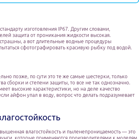
стандарту изготовления IP67. Другим словами,
делей защита от проникания жидкости высокая.
страшны, а вот длительные водные процедуры
 пытаться сфотографировать красивую рыбку под водой.
льно позже, по сути это те же самые шестерки, только
тва сборки и степени защиты, то все не так однозначно.
еет высокие характеристики, но на деле качество
если айфон упал в воду, вопрос что делать подразумевает
влагостойкость
вышенная влагостойкость и пыленепроницаемость — это
зунги, которые применяются производителями к моделям