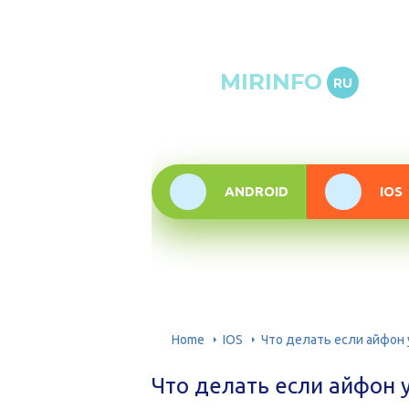
Онлай
MIRINFO
RU
инфор
техно
ANDROID
IOS
Home
IOS
Что делать если айфон 
Что делать если айфон у