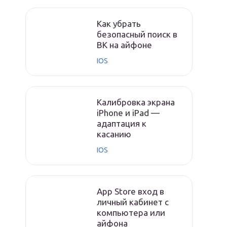
Как убрать
безопасный поиск в
ВК на айфоне
IOS
Калибровка экрана
iPhone и iPad —
адаптация к
касанию
IOS
App Store вход в
личный кабинет с
компьютера или
айфона