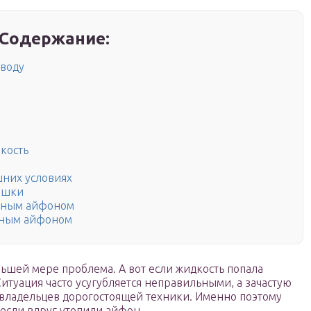
Содержание:
 воду
кость
шних условиях
ушки
енным айфоном
енным айфоном
еньшей мере проблема. А вот если жидкость попала
 Ситуация часто усугубляется неправильными, а зачастую
владельцев дорогостоящей техники. Именно поэтому
, если вдруг утопили айфон.