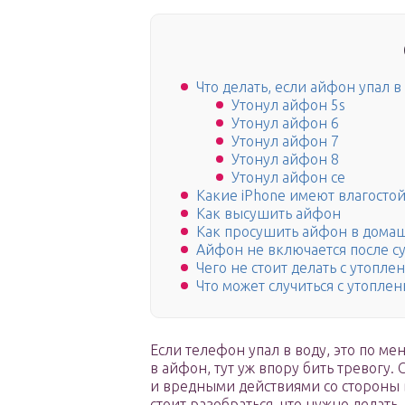
Что делать, если айфон упал в
Утонул айфон 5s
Утонул айфон 6
Утонул айфон 7
Утонул айфон 8
Утонул айфон се
Какие iPhone имеют влагостой
Как высушить айфон
Как просушить айфон в дома
Айфон не включается после с
Чего не стоит делать с утопл
Что может случиться с утопл
Если телефон упал в воду, это по м
в айфон, тут уж впору бить тревогу.
и вредными действиями со стороны 
стоит разобраться, что нужно делать