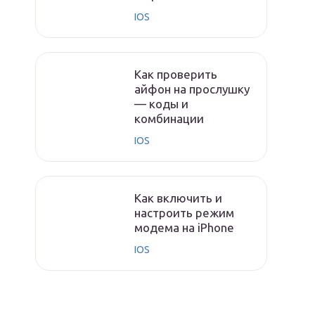
IOS
Как проверить
айфон на прослушку
— коды и
комбинации
IOS
Как включить и
настроить режим
модема на iPhone
IOS