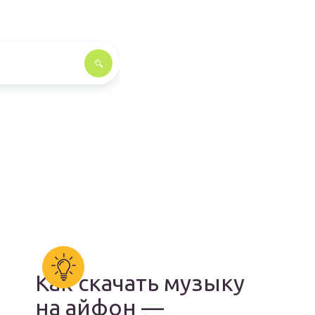
Как скачать музыку
на айфон —