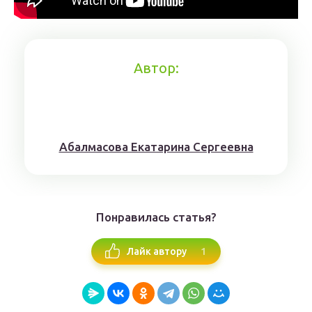
Автор:
Aбaлмaсoвa Eкaтaринa Ceргeeвнa
Понравилась статья?
1
Лайк автору