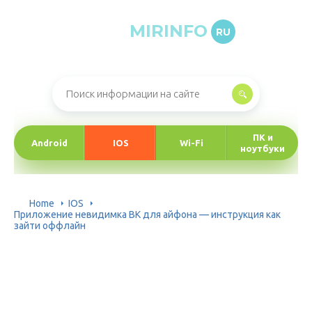
MIRINFO
RU
Онлайн-журнал про информационные технологии
ПК и
Android
IOS
Wi-Fi
ноутбуки
Home
IOS
Приложение невидимка ВК для айфона — инструкция как
зайти оффлайн