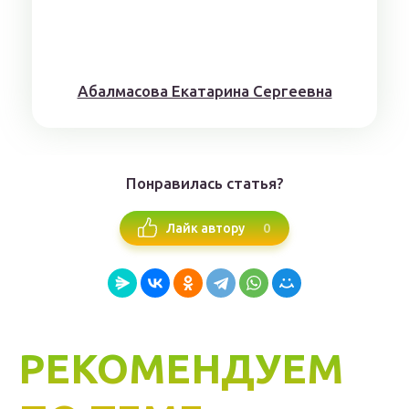
Aбaлмaсoвa Eкaтaринa Ceргeeвнa
Понравилась статья?
0
Лайк автору
РЕКОМЕНДУЕМ