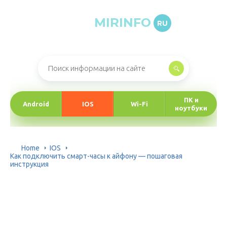
MIRINFO
RU
Онлайн-журнал про информационные технологии
ПК и
Android
IOS
Wi-Fi
ноутбуки
Home
IOS
Как подключить смарт-часы к айфону — пошаговая
инструкция