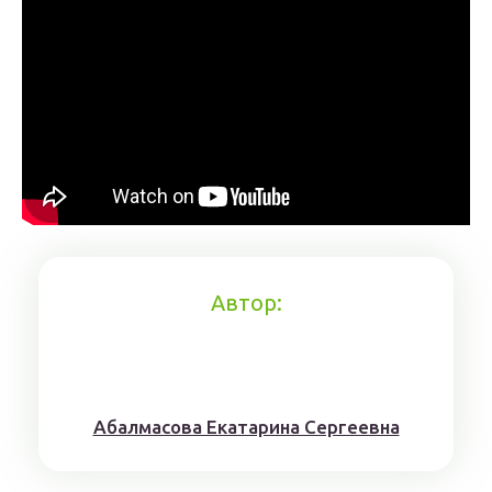
Автор:
Aбaлмaсoвa Eкaтaринa Ceргeeвнa