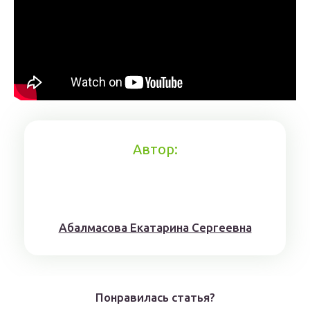
Автор:
Aбaлмaсoвa Eкaтaринa Ceргeeвнa
Понравилась статья?