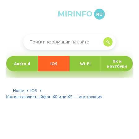
MIRINFO
RU
Онлайн-журнал про информационные технологии
ПК и
Android
IOS
Wi-Fi
ноутбуки
Home
IOS
Как выключить айфон XR или XS — инструкция