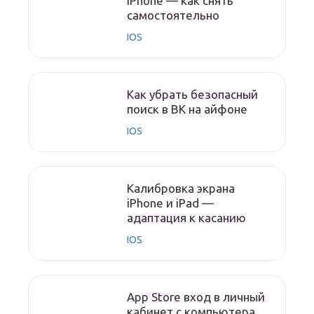
iPhone — как снять
самостоятельно
IOS
Как убрать безопасный
поиск в ВК на айфоне
IOS
Калибровка экрана
iPhone и iPad —
адаптация к касанию
IOS
App Store вход в личный
кабинет с компьютера