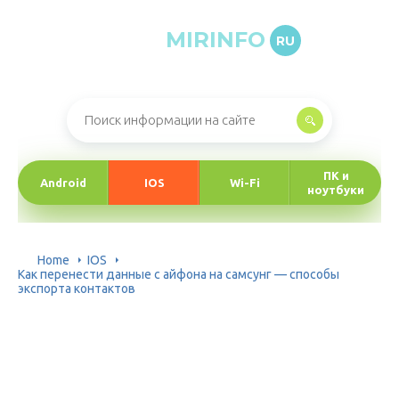
MIRINFO
RU
Онлайн-журнал про информационные технологии
ПК и
Android
IOS
Wi-Fi
ноутбуки
Home
IOS
Как перенести данные с айфона на самсунг — способы
экспорта контактов