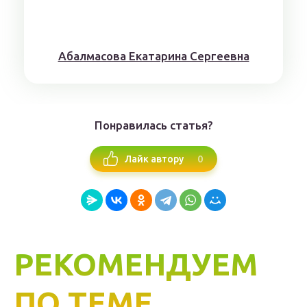
Aбaлмaсoвa Eкaтaринa Ceргeeвнa
Понравилась статья?
0
Лайк автору
РЕКОМЕНДУЕМ
ПО ТЕМЕ