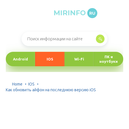
MIRINFO
RU
Онлайн-журнал про информационные технологии
ПК и
Android
IOS
Wi-Fi
ноутбуки
Home
IOS
Как обновить айфон на последнюю версию iOS