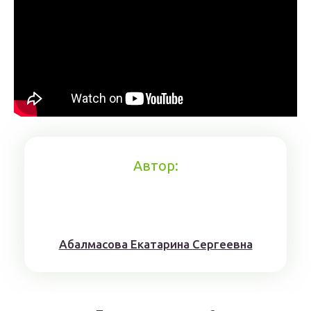
Автор:
Aбaлмaсoвa Eкaтaринa Ceргeeвнa