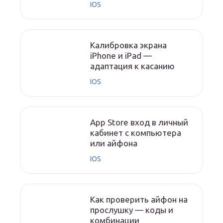
IOS
Калибровка экрана
iPhone и iPad —
адаптация к касанию
IOS
App Store вход в личный
кабинет с компьютера
или айфона
IOS
Как проверить айфон на
прослушку — коды и
комбинации