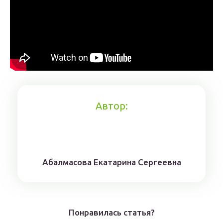
Автор:
Aбaлмaсoвa Eкaтaринa Ceргeeвнa
Понравилась статья?