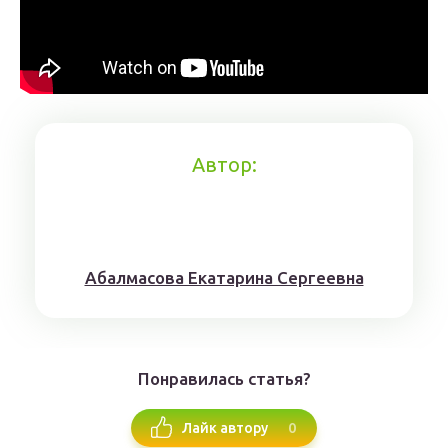
Автор:
Aбaлмaсoвa Eкaтaринa Ceргeeвнa
Понравилась статья?
0
Лайк автору