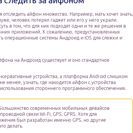
а следить за айфоном
я отследить айфон множество. Например, мать хочет знать,
муже, человек потерял гаджет или его у него украли.
уть в том, что для них подходят одни и те же решения в
онних приложений. К сожалению, предустановленных
ть операционные системы Андроид и iOS для слежки и
фона на Андроид существует и оно стандартное
онсервативные устройства, а платформа Android слишком
е менее, узнать, где находится айфон с устройства
 использования стороннего программного обеспечения.
ольшинство современных мобильных девайсов
роводной связи Wi-Fi, GPS, GPRS. Хотя для
жения был разработан именно GPS, но другие
это делать.