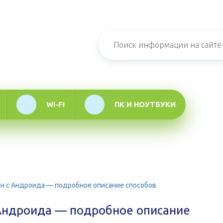
н-журнал про
мационные
логии
WI-FI
ПК И НОУТБУКИ
н с Андроида — подробное описание способов
 Андроида — подробное описание