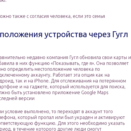
ью.
жно также с согласия человека, если это семья
оложения устройства через Гугл
авнительно недавно компания Гугл обновила свои карты и
бавила в них функцию «Показывать, где я». Она позволяет
чно определить местоположение человека по
дключенному аккаунту. Работает эта опция как на
дроид, так и на iPhone. Для отслеживания на потерянном
артфоне и на гаджете, который используется для поиска,
лжно быть установлено приложение Google Maps
следней версии
ли условие выполнено, то переходят в аккаунт того
лефона, который пропал или был украден и активируют
ответствующую функцию. Для этого необходимо указать
риод, в течение которого другие люди смогут