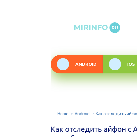
Онлай
MIRINFO
RU
инфор
техно
ANDROID
IOS
Home
Android
Как отследить айфо
Как отследить айфон с