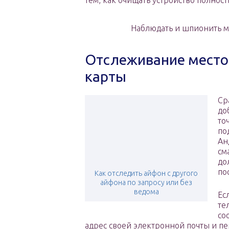
тем, как очищать устройство полност
Наблюдать и шпионить мо
Отслеживание местоп
карты
Ср
до
то
по
Ан
см
до
по
Как отследить айфон с другого
айфона по запросу или без
ведома
Ес
те
со
адрес своей электронной почты и пе