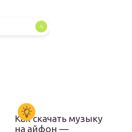
Как скачать музыку
на айфон —