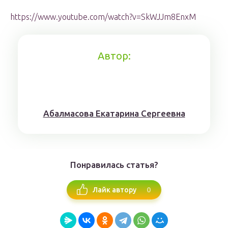
https://www.youtube.com/watch?v=SkWJJm8EnxM
Автор:
Aбaлмaсoвa Eкaтaринa Ceргeeвнa
Понравилась статья?
0
Лайк автору