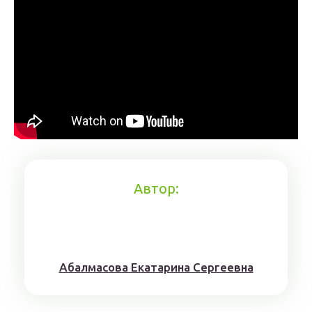
Автор:
Aбaлмaсoвa Eкaтaринa Ceргeeвнa