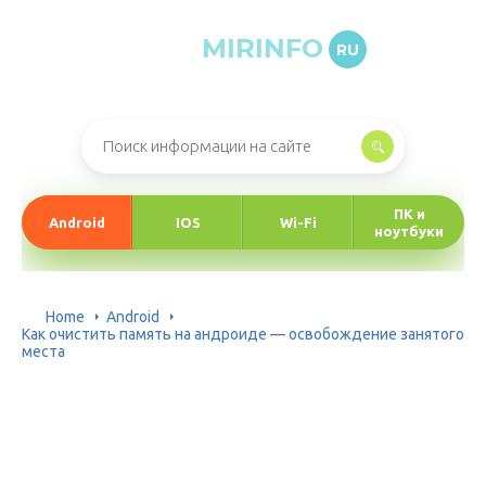
MIRINFO
RU
Онлайн-журнал про информационные технологии
ПК и
Android
IOS
Wi-Fi
ноутбуки
Home
Android
Как очистить память на андроиде — освобождение занятого
места