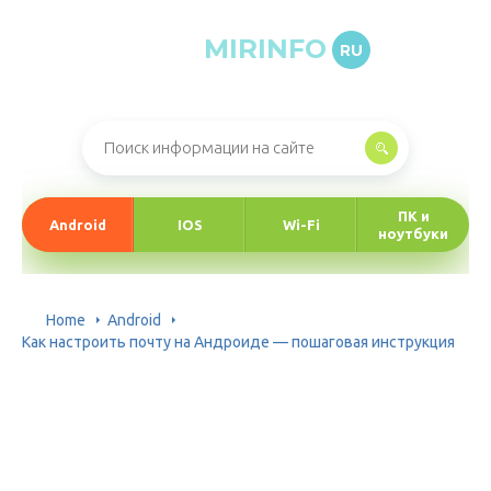
MIRINFO
RU
Онлайн-журнал про информационные технологии
ПК и
Android
IOS
Wi-Fi
ноутбуки
Home
Android
Как настроить почту на Андроиде — пошаговая инструкция