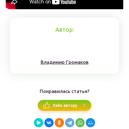
Автор:
Влaдимиp Гpoмaкoв
Понравилась статья?
1
Лайк автору