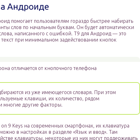
на Андроиде
роид помогает пользователям гораздо быстрее набирать
нты слов по начальным буквам. Он будет автоматически
лова, написанного с ошибкой. T9 для Андроид — это
ь текст при минимальном задействовании кнопок
она отличается от кнопочного телефона
бираются из уже имеющегося словаря. При этом
ользуемые клавиши, их количество, рядом
и многие другие факторы.
 on 9 Keys на современных смартфонах, их клавиатура
можно в настройках в разделе «Язык и ввод». Там
ойстве клавиатуры, некоторые из них могут поддерживать