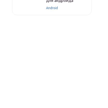
для андроида
Android