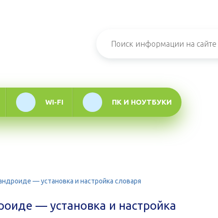
н-журнал про
мационные
логии
WI-FI
ПК И НОУТБУКИ
 андроиде — установка и настройка словаря
роиде — установка и настройка