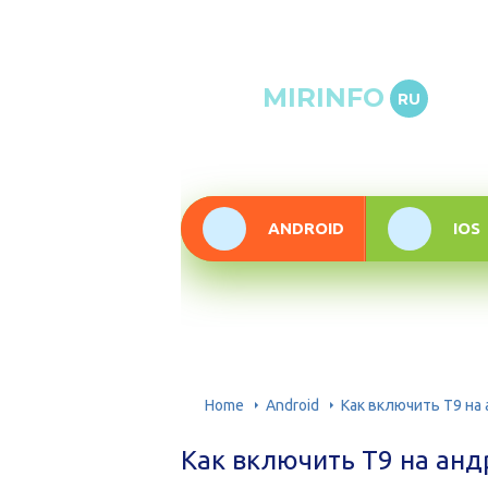
Онлай
MIRINFO
RU
инфор
техно
ANDROID
IOS
Home
Android
Как включить Т9 на
Как включить Т9 на анд