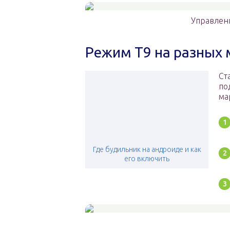
Управлен
Режим Т9 на разных
Ст
по
ма
Где будильник на андроиде и как
его включить