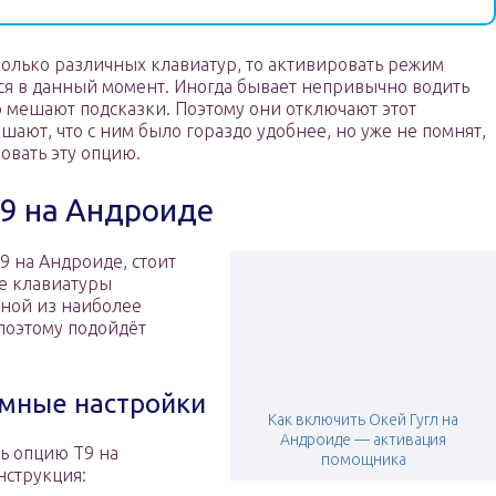
колько различных клавиатур, то активировать режим
тся в данный момент. Иногда бывает непривычно водить
то мешают подсказки. Поэтому они отключают этот
ают, что с ним было гораздо удобнее, но уже не помнят,
овать эту опцию.
9 на Андроиде
9 на Андроиде, стоит
ре клавиатуры
дной из наиболее
поэтому подойдёт
емные настройки
Как включить Окей Гугл на
Андроиде — активация
ть опцию Т9 на
помощника
нструкция: