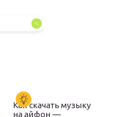
Как скачать музыку
на айфон —