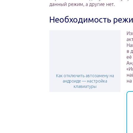
данный режим, а другие нет.
Необходимость режи
Из
ак
На
в 
её
Ан
«И
на
Как отключить автозамену на
на
андроиде — настройка
клавиатуры