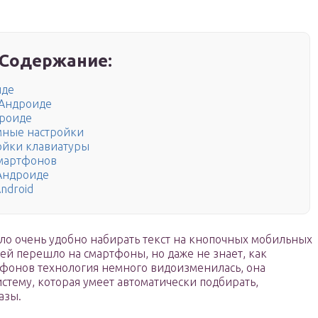
Содержание:
иде
 Андроиде
дроиде
мные настройки
ойки клавиатуры
смартфонов
 Андроиде
ndroid
ло очень удобно набирать текст на кнопочных мобильных
ей перешло на смартфоны, но даже не знает, как
тфонов технология немного видоизменилась, она
стему, которая умеет автоматически подбирать,
азы.