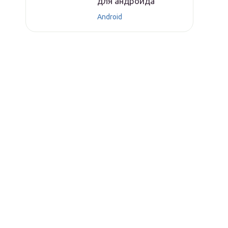
для андроида
Android