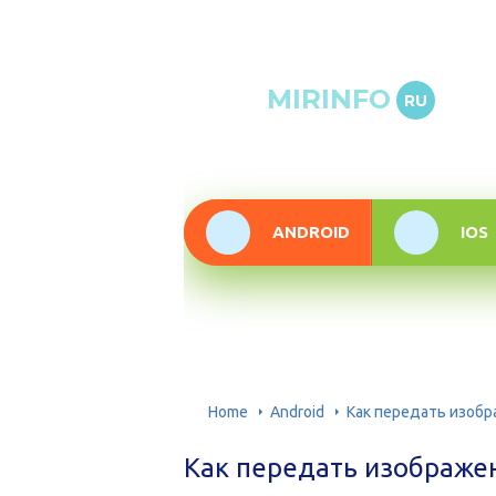
Онлай
MIRINFO
RU
инфор
техно
ANDROID
IOS
Home
Android
Как передать изобр
Как передать изображен