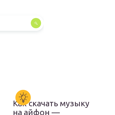
Как скачать музыку
на айфон —