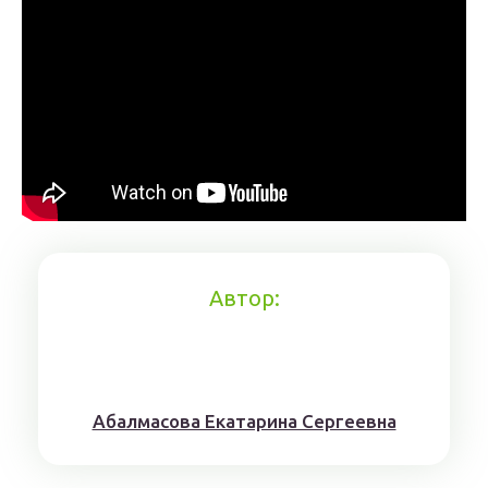
Автор:
Aбaлмaсoвa Eкaтaринa Ceргeeвнa