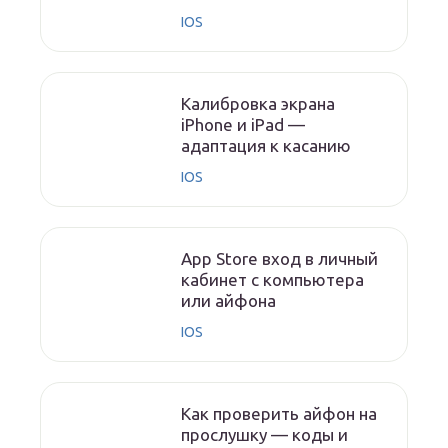
IOS
Калибровка экрана
iPhone и iPad —
адаптация к касанию
IOS
App Store вход в личный
кабинет с компьютера
или айфона
IOS
Как проверить айфон на
прослушку — коды и